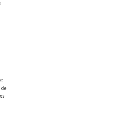
e
et
 de
des