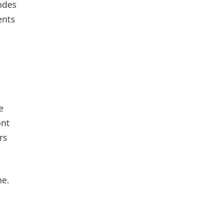
andes
ents
e
ont
rs
ne.