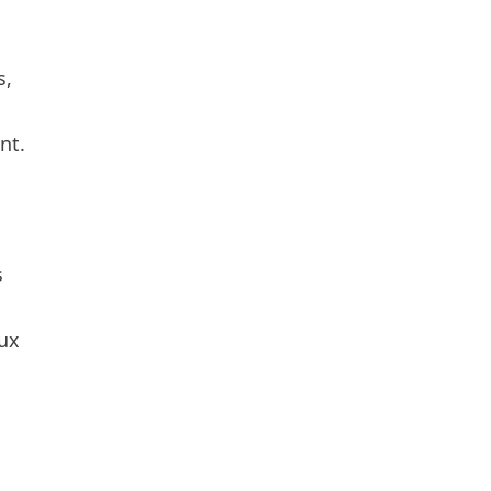
s,
nt.
s
aux